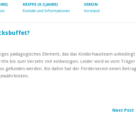
HRE)
KRIPPE (0-3 JAHRE)
VEREIN
ion
Kontakt und Informationen
Vorstand
cksbuffet?
htiges pädagogisches Element, das das Kinderhausteam unbedingt
hritte bis zum Verzehr mit einbezogen. Leider wird es vom Träger
ss gefunden werden. Bis dahin hat der Förderverein einen Betra
gewährleisten.
Next Post